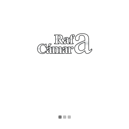
familias formaron una floreciente clase media, se han acostumbrado a la vida muelle,
 la crisis. Es duro y no aceptan caminar marcha atrás para coger carrerilla.&nbsp; 
rarquías. Muchos prefieren acomodarse en la calidad de vida, la reivindicación y l
rato social.
eso. Según su estrato social. Porque en las cafeterías me aparecen de cuando 
os – El que habla es Peter, el empresario – No puedo permitir que estropeen el bu
que arrancó la franquicia, esto es una misión complicada y el personal es mi may
, sin duda eso es lo más importante en cualquier empresa. Da igual sea grande
 diferencia, porque los robots que se avecinan serán muy parecidos técnicamente,
– sentenció Plácido.
 rato de charla. Contaron más anécdotas vividas en sus distintas empresas. Y Pláci
ostumbre. Pero esas nuevas historias os las haré llegar en próximos posts pues s
 distintos puntos de vista de estos personajes.
ética
liderazgo
management
managers
valores