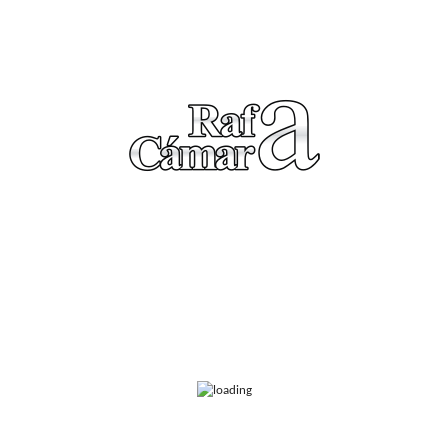
Antonio advirtió que no estab
vió la conversación. Pero esa es otra historia que os contaré en breve.
————————————————————————-
ículo,
pincha aquí
Me gusta” =&nbsp;
Facebook &nbsp;y
&nbsp; “Twitealo” = &nbsp;Twitter.
iderazgo
bestuur
managers
multinacionales
Recursos humanos
alores
Required fields are marked
*